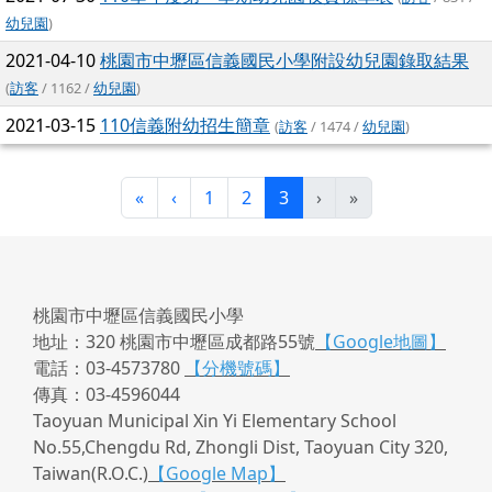
幼兒園
)
2021-04-10
桃園市中壢區信義國民小學附設幼兒園錄取結果
(
訪客
/ 1162 /
幼兒園
)
2021-03-15
110信義附幼招生簡章
(
訪客
/ 1474 /
幼兒園
)
第一頁
上一頁
(目前頁次)
«
‹
1
2
3
›
»
桃園市中壢區信義國民小學
地址：320 桃園市中壢區成都路55號
【Google地圖】
電話：03-4573780
【分機號碼】
傳真：03-4596044
Taoyuan Municipal Xin Yi Elementary School
No.55,Chengdu Rd, Zhongli Dist, Taoyuan City 320,
Taiwan(R.O.C.)
【Google Map】