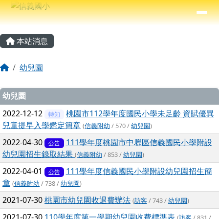
信義國小
導覽列
跳至主內容區
⏸
主內容區域
頁尾區域
本站消息
回首頁
幼兒園
文章列表
幼兒園
2022-12-12
桃園市112學年度國民小學未足齡 資賦優異
轉知
兒童提早入學鑑定簡章
(
信義附幼
/ 570 /
幼兒園
)
2022-04-30
111學年度桃園市中壢區信義國民小學附設
公告
幼兒園招生錄取結果
(
信義附幼
/ 853 /
幼兒園
)
2022-04-01
111學年度信義國民小學附設幼兒園招生簡
公告
章
(
信義附幼
/ 738 /
幼兒園
)
2021-07-30
桃園市幼兒園收退費辦法
(
訪客
/ 743 /
幼兒園
)
2021-07-30
110學年度第一學期幼兒園收費標準表
(
訪客
/ 831 /