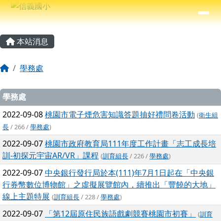
信義國小
導覽列
跳至主內容區
⏸
主內容區域
頁尾區域
本站消息
回首頁
學務處
文章列表
學務處
2022-09-08
桃園市電子煙危害知識答題抽好禮問卷活動
(
衛生組
長
/ 266 /
學務處
)
2022-09-07
桃園市政府教育局111年度工作計畫「志工成長培
訓-初探元宇宙AR/VR」課程
(
訓育組長
/ 226 /
學務處
)
2022-09-07
中央銀行發行局於本(111)年7月1日起在「中央銀
行券幣數位博物館」之虛擬展覽館內，續推出「豐饒的大地」
線上主題特展
(
訓育組長
/ 228 /
學務處
)
2022-09-07
「第12屆原住民族語戲劇競賽桃園市初賽」
(
訓育