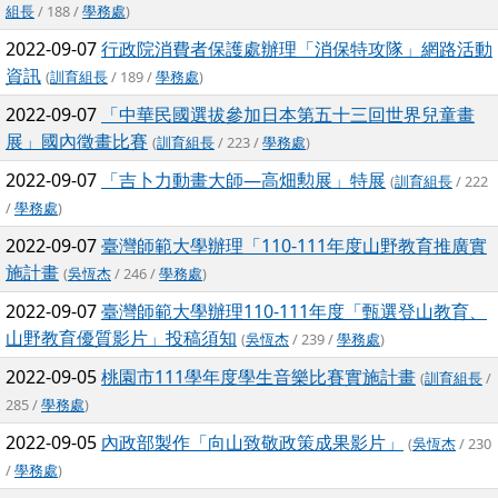
組長
/ 188 /
學務處
)
2022-09-07
行政院消費者保護處辦理「消保特攻隊」網路活動
資訊
(
訓育組長
/ 189 /
學務處
)
2022-09-07
「中華民國選拔參加日本第五十三回世界兒童畫
展」國內徵畫比賽
(
訓育組長
/ 223 /
學務處
)
2022-09-07
「吉卜力動畫大師—高畑勲展」特展
(
訓育組長
/ 222
/
學務處
)
2022-09-07
臺灣師範大學辦理「110-111年度山野教育推廣實
施計畫
(
吳恆杰
/ 246 /
學務處
)
2022-09-07
臺灣師範大學辦理110-111年度「甄選登山教育、
山野教育優質影片」投稿須知
(
吳恆杰
/ 239 /
學務處
)
2022-09-05
桃園市111學年度學生音樂比賽實施計畫
(
訓育組長
/
285 /
學務處
)
2022-09-05
內政部製作「向山致敬政策成果影片」
(
吳恆杰
/ 230
/
學務處
)