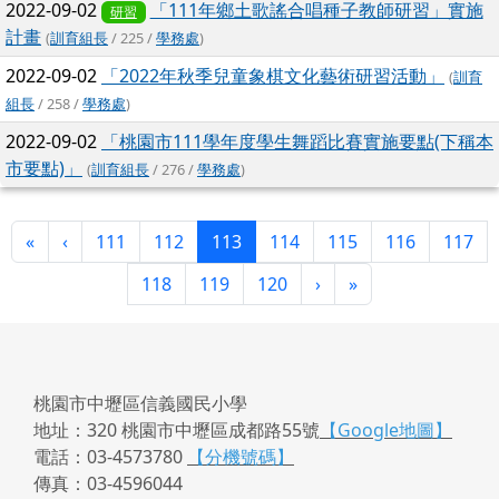
2022-09-02
「111年鄉土歌謠合唱種子教師研習」實施
研習
計畫
(
訓育組長
/ 225 /
學務處
)
2022-09-02
「2022年秋季兒童象棋文化藝術研習活動」
(
訓育
組長
/ 258 /
學務處
)
2022-09-02
「桃園市111學年度學生舞蹈比賽實施要點(下稱本
市要點)」
(
訓育組長
/ 276 /
學務處
)
第一頁
上一頁
(目前頁次)
«
‹
111
112
113
114
115
116
117
下一頁
最後頁
118
119
120
›
»
桃園市中壢區信義國民小學
地址：320 桃園市中壢區成都路55號
【Google地圖】
電話：03-4573780
【分機號碼】
傳真：03-4596044