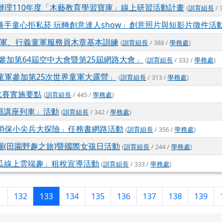
辦理110年度「木藝教育學習寶庫」線上研習活動計畫
(
訓育組長
/ 
廉手童心拒私菸 玩轉創意達人show」創意照片與短影片徵件活
童軍、行義童軍服務員木章基本訓練
(
訓育組長
/ 388 /
學務處
)
參加第64屆空中大會暨第25屆網路大會」
(
訓育組長
/ 332 /
學務處
)
童軍參加第25次世界童軍大露營」
(
訓育組長
/ 313 /
學務處
)
比賽實施要點
(
訓育組長
/ 445 /
學務處
)
巡迴講座列車」活動
(
訓育組長
/ 342 /
學務處
)
消保小尖兵大探險」任務書網路活動
(
訓育組長
/ 356 /
學務處
)
團(田園野趣之旅)暨國際女孩日活動
(
訓育組長
/ 244 /
學務處
)
南瓜線上雲端趣」租稅宣導活動
(
訓育組長
/ 333 /
學務處
)
(目前頁次)
1
132
133
134
135
136
137
138
139