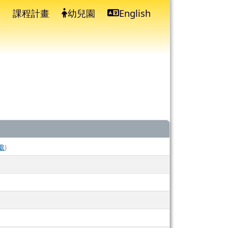
課程計畫
幼兒園
English
⏸
處
)