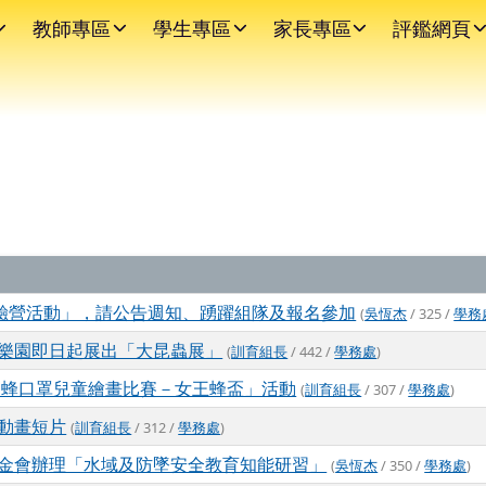
教師專區
學生專區
家長專區
評鑑網頁
體驗營活動」，請公告週知、踴躍組隊及報名參加
(
吳恆杰
/ 325 /
學務
樂園即日起展出「大昆蟲展」
(
訓育組長
/ 442 /
學務處
)
21蜂口罩兒童繪畫比賽－女王蜂盃」活動
(
訓育組長
/ 307 /
學務處
)
動畫短片
(
訓育組長
/ 312 /
學務處
)
金會辦理「水域及防墜安全教育知能研習」
(
吳恆杰
/ 350 /
學務處
)