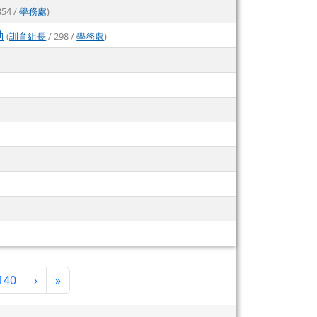
354 /
學務處
)
動
(
訓育組長
/ 298 /
學務處
)
下一頁
最後頁
140
›
»