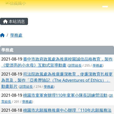
信義國小
導覽列
跳至主內容區
⏸
主內容區域
頁尾區域
本站消息
回首頁
學務處
文章列表
學務處
2021-08-19
臺中市政府政風處為推廣校園誠信品格教育，製作
《愛漂亮的小水母》互動式宣導動畫
(
訓育組長
/ 255 /
學務處
)
2021-08-19
司法院政風處為推廣廉潔教育，使廉潔教育扎根更
為普及，製作「亞希歷險記（The Adventures of Ethics）」
動畫影片
(
訓育組長
/ 274 /
學務處
)
2021-08-19
桃園市童軍會辦理110年童軍小隊長訓練營活動
(
訓
育組長
/ 291 /
學務處
)
2021-08-18
桃園市志願服務推廣中心辦理「110年志願服務法