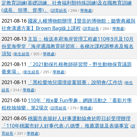
定教育訓練(基礎訓練、社會福利類特殊訓練)及在職教育訓練
(成長、領導、督導)」
(
訓育組長
/ 294 /
學務處
)
2021-08-16
國家人權博物館辦理【聲音的博物館：聽覺典藏與
社會溝通方案】Brown Bag線上課程
(
訓育組長
/ 284 /
學務處
)
2021-08-13
主旨： 檢送本府海岸管理工程處110年9月及10月
份里海學堂「海岸通識教育研習班」各梯次課程調整表及報名
須知
(
衛生組長
/ 305 /
學務處
)
2021-08-11
「2021動保扎根教師研習營－野生動物保育議題
臺東場」
(
衛生組長
/ 295 /
學務處
)
2021-08-11
「黑松愛地兒環境提案競賽」說明會/工作坊
(
衛生
組長
/ 314 /
學務處
)
2021-08-10
110年「稅e夏 Fun學趣」網路活動之「看影片學
租稅抽抽樂」第2場次
(
訓育組長
/ 279 /
學務處
)
2021-08-05
桃園市表揚好人好事運動協會於即日起受理辦理
「110年桃園市好人好事代表-八德獎」推薦選拔及表揚事宜
(
訓
育組長
/ 291 /
學務處
)