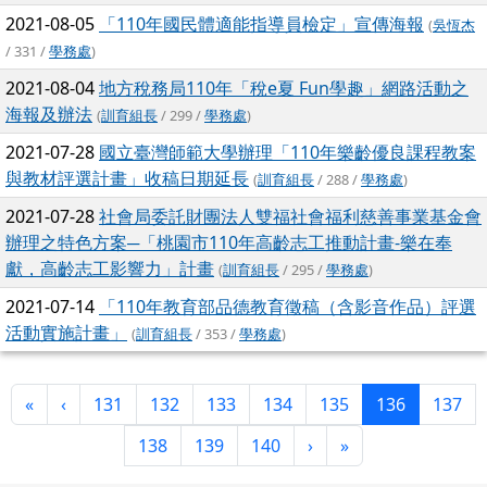
2021-08-05
「110年國民體適能指導員檢定」宣傳海報
(
吳恆杰
/ 331 /
學務處
)
2021-08-04
地方稅務局110年「稅e夏 Fun學趣」網路活動之
海報及辦法
(
訓育組長
/ 299 /
學務處
)
2021-07-28
國立臺灣師範大學辦理「110年樂齡優良課程教案
與教材評選計畫」收稿日期延長
(
訓育組長
/ 288 /
學務處
)
2021-07-28
社會局委託財團法人雙福社會福利慈善事業基金會
辦理之特色方案─「桃園市110年高齡志工推動計畫-樂在奉
獻，高齡志工影響力」計畫
(
訓育組長
/ 295 /
學務處
)
2021-07-14
「110年教育部品德教育徵稿（含影音作品）評選
活動實施計畫」
(
訓育組長
/ 353 /
學務處
)
第一頁
上一頁
(目前頁次)
«
‹
131
132
133
134
135
136
137
下一頁
最後頁
138
139
140
›
»