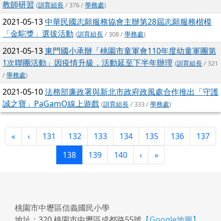
教師研習
(
訓育組長
/ 376 /
學務處
)
2021-05-13
中華民國志願服務協會主辦第28屆志願服務楷模
「金駝獎」選拔活動
(
訓育組長
/ 308 /
學務處
)
2021-05-13
東門國小承辦「桃園市童軍會110年度幼童軍團第
1次聯團活動」因疫情升級，活動延至下半年辦理
(
訓育組長
/ 321
/
學務處
)
2021-05-10
法務部廉政署與新北市政府政風處合作推出「守護
誠之寶」PaGamO線上遊戲
(
訓育組長
/ 333 /
學務處
)
第一頁
上一頁
«
‹
131
132
133
134
135
136
137
(目前頁次)
下一頁
最後頁
138
139
140
›
»
桃園市中壢區信義國民小學
地址：320 桃園市中壢區成都路55號
【Google地圖】