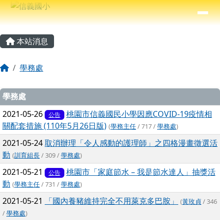
信義國小
導覽列
跳至主內容區
⏸
主內容區域
頁尾區域
本站消息
回首頁
學務處
文章列表
學務處
2021-05-26
桃園市信義國民小學因應COVID-19疫情相
公告
關配套措施 (110年5月26日版)
(
學務主任
/ 717 /
學務處
)
2021-05-24
取消辦理「令人感動的護理師」之四格漫畫徵選活
動
(
訓育組長
/ 309 /
學務處
)
2021-05-21
桃園市「家庭節水 – 我是節水達人」抽獎活
公告
動
(
學務主任
/ 731 /
學務處
)
2021-05-21
「國內養豬維持完全不用萊克多巴胺」
(
黃玫貞
/ 346
/
學務處
)