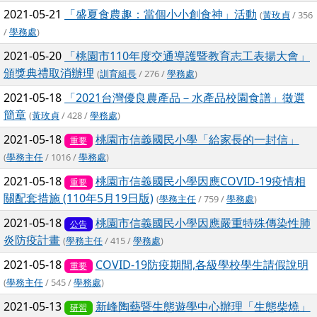
2021-05-21
「盛夏食農趣：當個小小創食神」活動
(
黃玫貞
/ 356
/
學務處
)
2021-05-20
「桃園市110年度交通導護暨教育志工表揚大會」
頒獎典禮取消辦理
(
訓育組長
/ 276 /
學務處
)
2021-05-18
「2021台灣優良農產品－水產品校園食譜」徵選
簡章
(
黃玫貞
/ 428 /
學務處
)
2021-05-18
桃園市信義國民小學「給家長的一封信」
重要
(
學務主任
/ 1016 /
學務處
)
2021-05-18
桃園市信義國民小學因應COVID-19疫情相
重要
關配套措施 (110年5月19日版)
(
學務主任
/ 759 /
學務處
)
2021-05-18
桃園市信義國民小學因應嚴重特殊傳染性肺
公告
炎防疫計畫
(
學務主任
/ 415 /
學務處
)
2021-05-18
COVID-19防疫期間,各級學校學生請假說明
重要
(
學務主任
/ 545 /
學務處
)
2021-05-13
新峰陶藝暨生態遊學中心辦理「生態柴燒」
研習