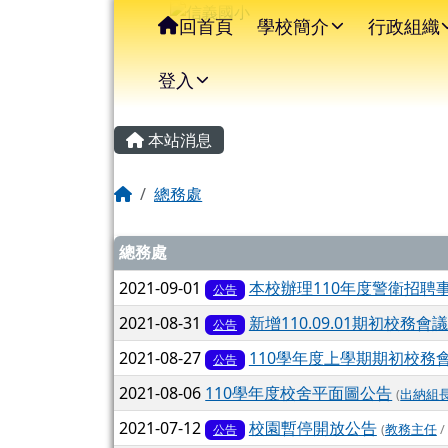
信義國小
導覽列
跳至主內容區
回首頁
學校簡介
行政組織
登入
主內容區域
頁尾區域
本站消息
回首頁
總務處
文章列表
總務處
2021-09-01
本校辦理110年度警衛招聘
公告
2021-08-31
新增110.09.01期初校務
公告
2021-08-27
110學年度上學期期初校務會議流
公告
2021-08-06
110學年度校舍平面圖公告
(
出納組
2021-07-12
校園暫停開放公告
(
教務主任
/
公告