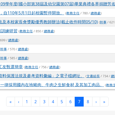
09學年度(國小部第38屆及幼兒園第07屆)畢業典禮各界捐贈芳
自110年5月1日起校園暫停開放。
(
教務主任
/ 780 /
總務處
)
及本校家長會獎勵優秀教師辦法(截止收件時間05/10)
(
幹事
/ 621
組訓練研習
(
教務主任
/ 850 /
總務處
)
 699 /
總務處
)
(
幹事
/ 570 /
總務處
)
(
幹事
/ 585 /
總務處
)
工友甄選簡章
(
教務主任
/ 756 /
總務處
)
資料保護法規及參考資料彙編」之電子檔網址。
(
文書組長
/ 734 /
總
，一律採用國內在地豬肉、牛肉之生鮮食材 及其加工肉品。
(
教務
第一頁
上一頁
(目前頁次)
下一頁
最後
«
‹
1
2
3
4
5
6
7
8
›
»