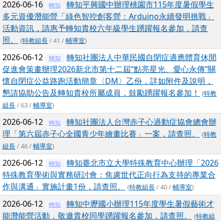
2026-06-16
轉知平興國中辦理桃園市115年度暑假學生
轉知
多元資優潛能營「綠色智控創客營：Arduino永續發明挑戰」
活動資訊，請惠予轉知貴校六年級學生踴躍報名參加，請查
照。
(
特教組長
/ 41 /
輔導室
)
2026-06-12
轉知社團法人中華民國自閉症適應體育休閒
轉知
促進會策畫辦理2026新北市第十二屆“點亮星光、愛心永傳”關
懷自閉症公益路跑活動簡章〈DM〉乙份，詳如附件及說明，
懇請協助公告及轉知貴校所屬成員，鼓勵踴躍報名參加！
(
特教
組長
/ 63 /
輔導室
)
2026-06-12
轉知社團法人台灣赤子心過動症協會總會辦
轉知
理「第六屆赤子心全國青少年繪畫比賽」一案，請查照。
(
特教
組長
/ 46 /
輔導室
)
2026-06-12
轉知臺北市立大學特殊教育中心辦理「2026
轉知
特殊教育學術與實務研討會：焦慮世代正向行為支持的專業合
作與溝通」實施計畫1份，請查照。
(
特教組長
/ 40 /
輔導室
)
2026-06-12
轉知中壢國小辦理115年度學生暑假藝術才
轉知
能潛能營活動，敬邀貴校同學踴躍報名參加，請查照。
(
特教組