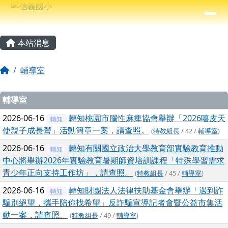
信義國小
導覽列
跳至主內容區
⏸
主內容區域
頁尾區域
本站消息
回首頁
輔導室
文章列表
輔導室
2026-06-16
轉知桃園市腦性麻痺協會舉辦「2026嘻皮天
轉知
使親子成長營」活動簡章一案，請查照。
(
特教組長
/ 42 /
輔導室
)
2026-06-16
轉知有關國立政治大學教育部實驗教育推動
轉知
中心將舉辦2026年實驗教育暑期師資培訓課程「特殊學習需求
青少年正向支持工作坊」，請查照。
(
特教組長
/ 45 /
輔導室
)
2026-06-16
轉知財團法人法律扶助基金會舉辦「遇到詐
轉知
騙別絕望，攜手陪你找希望」反詐騙宣導記者會暨公益市集活
動一案，請查照。
(
特教組長
/ 49 /
輔導室
)