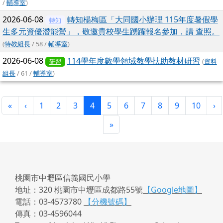
/
輔導室
)
2026-06-08
轉知楊梅區「大同國小辦理 115年度暑假學
轉知
生多元資優潛能營」，敬邀貴校學生踴躍報名參加，請 查照。
(
特教組長
/ 58 /
輔導室
)
2026-06-08
114學年度數學領域教學扶助教材研習
(
資料
研習
組長
/ 61 /
輔導室
)
第一頁
上一頁
(目前頁次)
下
«
‹
1
2
3
4
5
6
7
8
9
10
›
最後頁
»
桃園市中壢區信義國民小學
地址：320 桃園市中壢區成都路55號
【Google地圖】
電話：03-4573780
【分機號碼】
傳真：03-4596044