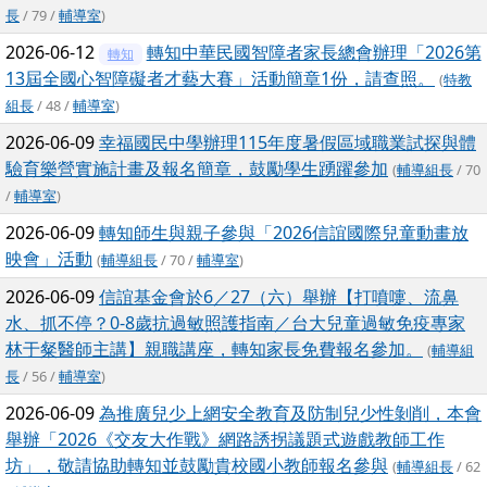
長
/ 79 /
輔導室
)
2026-06-12
轉知中華民國智障者家長總會辦理「2026第
轉知
13屆全國心智障礙者才藝大賽」活動簡章1份，請查照。
(
特教
組長
/ 48 /
輔導室
)
2026-06-09
幸福國民中學辦理115年度暑假區域職業試探與體
驗育樂營實施計畫及報名簡章，鼓勵學生踴躍參加
(
輔導組長
/ 70
/
輔導室
)
2026-06-09
轉知師生與親子參與「2026信誼國際兒童動畫放
映會」活動
(
輔導組長
/ 70 /
輔導室
)
2026-06-09
信誼基金會於6／27（六）舉辦【打噴嚏、流鼻
水、抓不停？0-8歲抗過敏照護指南／台大兒童過敏免疫專家
林于粲醫師主講】親職講座，轉知家長免費報名參加。
(
輔導組
長
/ 56 /
輔導室
)
2026-06-09
為推廣兒少上網安全教育及防制兒少性剝削，本會
舉辦「2026《交友大作戰》網路誘拐議題式遊戲教師工作
坊」，敬請協助轉知並鼓勵貴校國小教師報名參與
(
輔導組長
/ 62