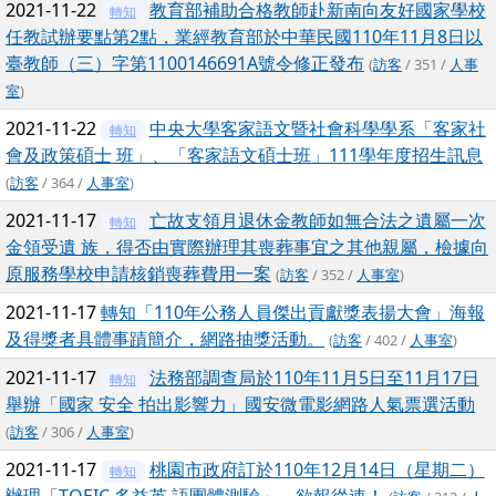
2021-11-22
教育部補助合格教師赴新南向友好國家學校
轉知
任教試辦要點第2點，業經教育部於中華民國110年11月8日以
臺教師（三）字第1100146691A號令修正發布
(
訪客
/ 351 /
人事
室
)
2021-11-22
中央大學客家語文暨社會科學學系「客家社
轉知
會及政策碩士 班」、「客家語文碩士班」111學年度招生訊息
(
訪客
/ 364 /
人事室
)
2021-11-17
亡故支領月退休金教師如無合法之遺屬一次
轉知
金領受遺 族，得否由實際辦理其喪葬事宜之其他親屬，檢據向
原服務學校申請核銷喪葬費用一案
(
訪客
/ 352 /
人事室
)
2021-11-17
轉知「110年公務人員傑出貢獻獎表揚大會」海報
及得獎者具體事蹟簡介，網路抽獎活動。
(
訪客
/ 402 /
人事室
)
2021-11-17
法務部調查局於110年11月5日至11月17日
轉知
舉辦「國家 安全 拍出影響力」國安微電影網路人氣票選活動
(
訪客
/ 306 /
人事室
)
2021-11-17
桃園市政府訂於110年12月14日（星期二）
轉知