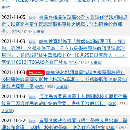
辦理「TOEIC 多益英 語團體測驗」，欲報從速！
(
訪客
/ 313 /
人
事室
)
2021-11-05
有關各機關依現職公務人員調任辦法相關規
轉知
定，以審定有案年資認定職系專長之解釋，詳如附件銓敘部
令。
(
訪客
/ 314 /
人事室
)
2021-11-03
轉知教育部修正「教師借調處理原則」第1
轉知
點、第2點，名稱並修正為「公立各級學校專任教師借調處理
原則」，業經該部於中華民國110年10月25日以臺教人（二）
字第1100131766A號令修正發布
(
訪客
/ 312 /
人事室
)
2021-11-03
轉知法務部調查局協請各機關學校停止
校內公告
公開播映該局國安影片「格瑞特真相」，並移除觀看連結及卸
載影片檔案一案
(
訪客
/ 398 /
人事室
)
2021-11-03
原住民族委員會重申各機關學校所屬原住民
轉知
族員工因原住民族歲時祭儀需要，應核予放假1日。
(
訪客
/ 375 /
人事室
)
2021-10-22
有關各級政府機關（構）學校人員出差、辦
轉知
理各類會議、 活動、校外教學等，應入住合法旅宿
(
訪客
/ 325 /