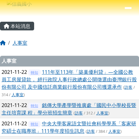
信義國小
導覽列
跳至主內容區
⏸
主內容區域
頁尾區域
本站消息
回首頁
人事室
文章列表
人事室
2021-11-22
111年至113年「築巢優利貸」—全國公教
轉知
員工房屋貸款， 經行政院人事行政總處公開徵選由臺灣銀行股
份有限公司 及中國信託商業銀行股份有限公司獲選承作
(
訪客
/
314 /
人事室
)
2021-11-22
銘傳大學產學暨推廣處「國民中小學校長暨
轉知
主任培育課 程」學分班招生簡章
(
訪客
/ 312 /
人事室
)
2021-11-22
中央大學客家語文暨社會科學學系「客家研
轉知
究碩士在職專班」111學年度招生訊息
(
訪客
/ 384 /
人事室
)