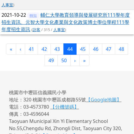
人事室
)
2021-10-22
輔仁大學教育領導與發展研究所111學年度
轉知
招生資訊、元智大學文化產業與文化政策博士學位學程111學
年度招生資訊
(
訪客
/ 315 /
人事室
)
第一頁
上一頁
(目前頁次)
«
‹
41
42
43
44
45
46
47
48
下一頁
最後頁
49
50
›
»
桃園市中壢區信義國民小學
地址：320 桃園市中壢區成都路55號
【Google地圖】
電話：03-4573780
【分機號碼】
傳真：03-4596044
Taoyuan Municipal Xin Yi Elementary School
No.55,Chengdu Rd, Zhongli Dist, Taoyuan City 320,