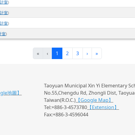
會計室
)
會計室
)
會計室
)
計室
)
(目前頁次)
下一頁
最後頁
«
‹
1
2
3
›
»
Taoyuan Municipal Xin Yi Elementary Sc
ogle地圖】
No.55,Chengdu Rd, Zhongli Dist, Taoyuan
Taiwan(R.O.C.)
【Google Map】
Tel:+886-3-4573780
【Extension】
Fax:+886-3-4596044