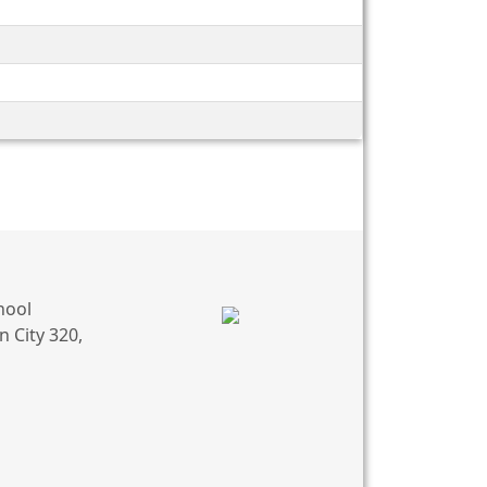
hool
 City 320,