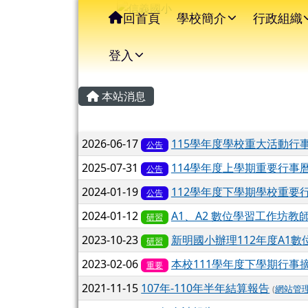
信義國小
導覽列
跳至主內容區
回首頁
學校簡介
行政組織
登入
主內容區域
頁尾區域
本站消息
文章列表
2026-06-17
115學年度學校重大活動行
公告
2025-07-31
114學年度上學期重要行事
公告
2024-01-19
112學年度下學期學校重要
公告
2024-01-12
A1、A2 數位學習工作坊教
研習
2023-10-23
新明國小辦理112年度A1數
研習
2023-02-06
本校111學年度下學期行事
重要
2021-11-15
107年-110年半年結算報告
(
網站管