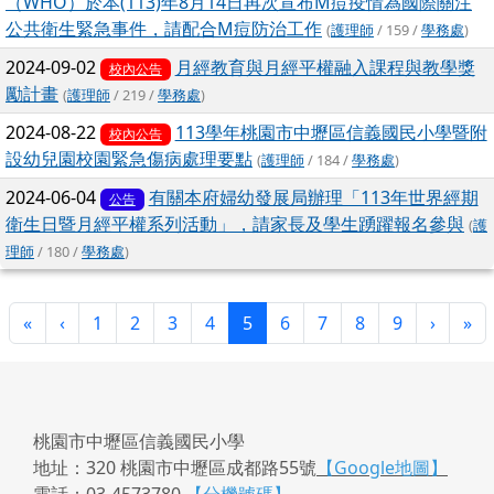
（WHO）於本(113)年8月14日再次宣布M痘疫情為國際關注
公共衛生緊急事件，請配合M痘防治工作
(
護理師
/ 159 /
學務處
)
2024-09-02
月經教育與月經平權融入課程與教學獎
校內公告
勵計畫
(
護理師
/ 219 /
學務處
)
2024-08-22
113學年桃園市中壢區信義國民小學暨附
校內公告
設幼兒園校園緊急傷病處理要點
(
護理師
/ 184 /
學務處
)
2024-06-04
有關本府婦幼發展局辦理「113年世界經期
公告
衛生日暨月經平權系列活動」，請家長及學生踴躍報名參與
(
護
理師
/ 180 /
學務處
)
第一頁
上一頁
(目前頁次)
下一頁
最
«
‹
1
2
3
4
5
6
7
8
9
›
»
桃園市中壢區信義國民小學
地址：320 桃園市中壢區成都路55號
【Google地圖】