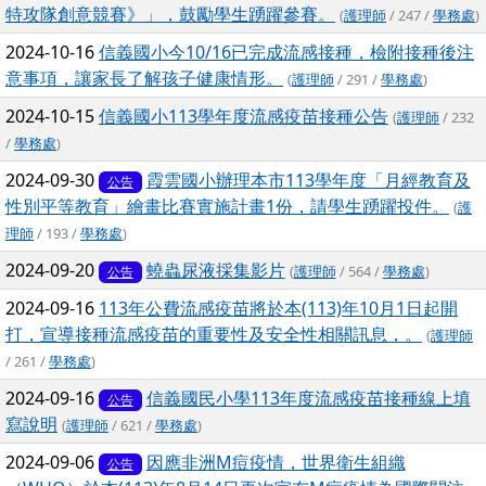
特攻隊創意競賽》」，鼓勵學生踴躍參賽。
(
護理師
/ 247 /
學務處
)
2024-10-16
信義國小今10/16已完成流感接種，檢附接種後注
意事項，讓家長了解孩子健康情形。
(
護理師
/ 291 /
學務處
)
2024-10-15
信義國小113學年度流感疫苗接種公告
(
護理師
/ 232
/
學務處
)
2024-09-30
霞雲國小辦理本市113學年度「月經教育及
公告
性別平等教育」繪畫比賽實施計畫1份，請學生踴躍投件。
(
護
理師
/ 193 /
學務處
)
2024-09-20
蟯蟲尿液採集影片
(
護理師
/ 564 /
學務處
)
公告
2024-09-16
113年公費流感疫苗將於本(113)年10月1日起開
打，宣導接種流感疫苗的重要性及安全性相關訊息，。
(
護理師
/ 261 /
學務處
)
2024-09-16
信義國民小學113年度流感疫苗接種線上填
公告
寫說明
(
護理師
/ 621 /
學務處
)
2024-09-06
因應非洲M痘疫情，世界衛生組織
公告