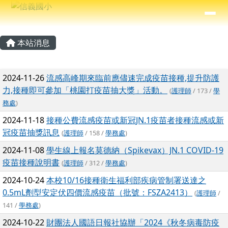
信義國小
導覽列
跳至主內容區
⏸
主內容區域
頁尾區域
本站消息
文章列表
2024-11-26
流感高峰期來臨前應儘速完成疫苗接種,提升防護
力,接種即可參加「桃園打疫苗抽大獎」活動。
(
護理師
/ 173 /
學
務處
)
2024-11-18
接種公費流感疫苗或新冠JN.1疫苗者接種流感或新
冠疫苗抽獎訊息
(
護理師
/ 158 /
學務處
)
2024-11-08
學生線上報名莫德納（Spikevax）JN.1 COVID-19
疫苗接種說明書
(
護理師
/ 312 /
學務處
)
2024-10-24
本校10/16接種衛生福利部疾病管制署送達之
0.5mL劑型安定伏四價流感疫苗（批號：FSZA2413）
(
護理師
/
141 /
學務處
)
2024-10-22
財團法人國語日報社協辦「2024《秋冬病毒防疫