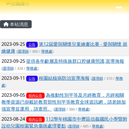
信義國小
導覽列
跳至主內容區
⏸
主內容區域
頁尾區域
本站消息
文章列表
2023-09-25
第12屆愛與關懷兒童繪畫比賽 - 愛與關懷 就
公告
繪健康
(
護理師
/ 360 /
學務處
)
2023-09-25
提供各年齡層及特殊族群口腔健康照護,宣導海報
(
護理師
/ 328 /
學務處
)
2023-09-11
校園結核病防治宣導海報
(
護理師
/ 310 /
學務
公告
處
)
2023-09-05
為推動性別平等及月經教育，月經相關
校內公告
教學資源已掛載於教育部性別平等教育全球資訊網，請老師加
強宣導並運用，請查照。
(
護理師
/ 386 /
學務處
)
2023-08-24
112學年桃園市中壢區信義國民小學暨附
校內公告
設幼兒園校園緊急傷病處理要點
(
護理師
/ 485 /
學務處
)