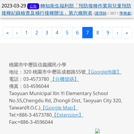
2023-03-29
轉知衛生福利部「預防接種作業與兒童預防
公告
接種紀錄檢查及補行接種辦法」第六條附表
(
護理師
/ 387 /
學務處
)
第一頁
上一頁
(目前頁次)
下一頁
最
«
‹
1
2
3
4
5
6
7
8
9
›
»
桃園市中壢區信義國民小學
地址：320 桃園市中壢區成都路55號
【Google地圖】
電話：03-4573780
【分機號碼】
傳真：03-4596044
Taoyuan Municipal Xin Yi Elementary School
No.55,Chengdu Rd, Zhongli Dist, Taoyuan City 320,
Taiwan(R.O.C.)
【Google Map】
Tel:+886-3-4573780
【Extension】
Fax:+886-3-4596044