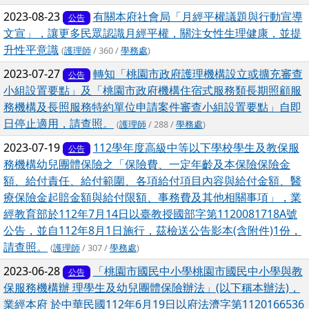
2023-08-23
有關本府社會局「月經平權議題與行動宣導
公告
文宣」，讓更多民眾認識月經平權，關注女性生理健康，並提
升性平意識
(
護理師
/ 360 /
學務處
)
2023-07-27
轉知「桃園市政府護理機構設立或擴充審查
公告
小組設置要點」及「桃園市政府機構住宿式服務類長期照顧服
務機構及長照服務特約單位申請案件審查小組設置要點」自即
日停止適用，請查照。
(
護理師
/ 288 /
學務處
)
2023-07-19
112學年度高級中等以下學校學生及教保服
公告
務機構幼兒團體保險之「保險費、一定年齡及本保險保險金
額、給付責任、給付範圍、各項給付項目內容與給付金額、醫
療保險金起賠金額與給付限額、事務費及其他相關事項」，業
經教育部於112年7月14日以臺教授國部字第1120081718A號
公告，並自112年8月1日施行，茲檢送公告影本(含附件)1份，
請查照。
(
護理師
/ 307 /
學務處
)
2023-06-28
「桃園市國民中小學桃園市國民中小學與教
公告
保服務機構辦 理學生及幼兒團體保險辦法」(以下稱本辦法)，
業經本府 於中華民國112年6月19日以府法濟字第1120166536