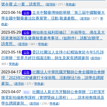
號令廢 止一案，請查照。
(
護理師
/ 271 /
學務處
)
2023-06-16
立夫中醫藥博物館舉辦「第三屆中國醫藥大
公告
學全國中醫藥書法比賽展覽」活動,敬邀參觀。
(
護理師
/ 237 /
學
務處
)
2023-05-29
轉知衛生福利部修訂「外籍學生、僑生及大
公告
陸港澳地區學生健康檢查參考事項」(如附件)，請配合辦理，
請查照。
(
護理師
/ 261 /
學務處
)
2023-05-18
委託社團法人全球小紅帽協會於今年5月28
公告
日舉辦「世界月經日倡議活動」師生及家長踴躍參與
(
護理師
/
305 /
學務處
)
2023-04-17
社團法人中華民國牙醫師公會全國聯合會辦
公告
理「2023年口腔健康打卡保衛戰」活動辦法1份，請學生踴躍
參加。
(
護理師
/ 271 /
學務處
)
2023-04-07
社團法人新北市牙醫師公會舉辦「口腔潔牙
轉知
微電影拍攝教學課程（實體暨線上課程）」，請本校教職員及
學生踴躍參與。
(
護理師
/ 276 /
學務處
)