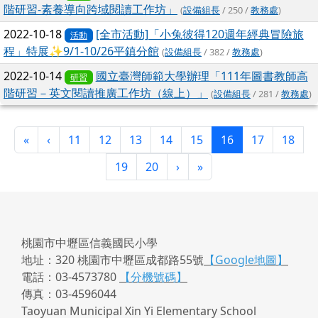
階研習-素養導向跨域閱讀工作坊」
(
設備組長
/ 250 /
教務處
)
2022-10-18
[全市活動]「小兔彼得120週年經典冒險旅
活動
程」特展✨9/1-10/26平鎮分館
(
設備組長
/ 382 /
教務處
)
2022-10-14
國立臺灣師範大學辦理「111年圖書教師高
研習
階研習－英文閱讀推廣工作坊（線上）」
(
設備組長
/ 281 /
教務處
)
第一頁
上一頁
(目前頁次)
«
‹
11
12
13
14
15
16
17
18
下一頁
最後頁
19
20
›
»
桃園市中壢區信義國民小學
地址：320 桃園市中壢區成都路55號
【Google地圖】
電話：03-4573780
【分機號碼】
傳真：03-4596044
Taoyuan Municipal Xin Yi Elementary School