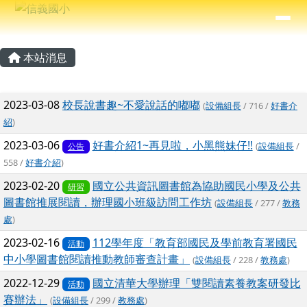
信義國小
導覽列
跳至主內容區
⏸
主內容區域
頁尾區域
本站消息
文章列表
2023-03-08
校長說書趣~不愛說話的嘟嘟
(
設備組長
/ 716 /
好書介
紹
)
2023-03-06
好書介紹1~再見啦，小黑熊妹仔!!
(
設備組長
/
公告
558 /
好書介紹
)
2023-02-20
國立公共資訊圖書館為協助國民小學及公共
研習
圖書館推展閱讀，辦理國小班級訪問工作坊
(
設備組長
/ 277 /
教務
處
)
2023-02-16
112學年度「教育部國民及學前教育署國民
活動
中小學圖書館閱讀推動教師審查計畫」
(
設備組長
/ 228 /
教務處
)
2022-12-29
國立清華大學辦理「雙閱讀素養教案研發比
活動
賽辦法」
(
設備組長
/ 299 /
教務處
)