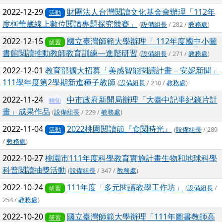
2022-12-29
財團法人台灣閱讀文化基金會辦理「112年
活動
度柯華葳線上數位閱讀專題探究競賽」
(
設備組長
/ 282 /
教務處
)
2022-12-15
國立臺灣師範大學辦理「 112年度國中小圖
研習
書館閱讀推動教師教育訓練—進階研習
(
設備組長
/ 271 /
教務處
)
2022-12-01
教育部擴大招募「美感智能閱讀計畫－安妮新聞」
111學年度第2學期新進種子教師
(
設備組長
/ 230 /
教務處
)
2022-11-24
中市政府新聞局辦理「大臺中記事紀錄片計
轉知
畫」成果作品
(
設備組長
/ 229 /
教務處
)
2022-11-04
2022桃園閱讀節『食閱時光』
(
設備組長
/ 289
活動
/
教務處
)
2022-10-27
桃園市111年度科學教育實施計畫生物和地球科學
科普閱讀抽獎活動
(
設備組長
/ 347 /
教務處
)
2022-10-24
111年度「多元閱讀教學工作坊」
(
設備組長
/
研習
254 /
教務處
)
2022-10-20
國立臺灣師範大學辦理「111年圖書教師高
研習