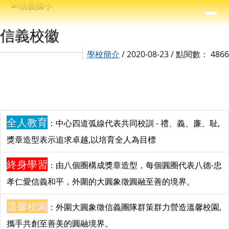
信義國小
導覽列
跳至主內容區
⏸
主內容區域
頁尾區域
信義校徽
學校簡介
/ 2020-08-23 / 點閱數： 4866
全人教育
：中心四道弧線代表共同校訓 - 禮、義、廉、耻,
獎章造型表示追求卓越,以培育全人為目標
終身學習
：由八個圈構成獎章造型，每個圓圈代表八德-忠
孝仁愛信義和平，外圍的大圓象徵圓融至善的境界。
溫馨校園
：外圍大圓象徵信義團隊群策群力營造溫馨校園,
攜手共創至善美的圓融境界。