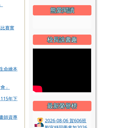
」
熊愛閱讀
link to https://sites.google.com/hyes.tyc.ed
謠比賽實
校長說書趣
「生命繪本
討會」
115年下
最新榮譽榜
計畫師資專
2026-08-06 賀606班
劉宣妤同學參加2026