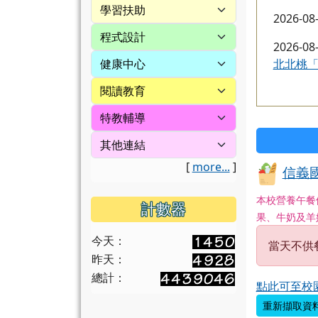
2026-08
2026-08
北北桃「
[
more...
]
信義國
本校營養午餐
計數器
果、牛奶及羊
今天：
當天不供
昨天：
總計：
點此可至校
重新擷取資