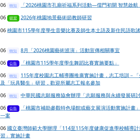
-06
「2026桃園市孔廟祈福系列活動—儒門初開 智慧啟航
轉知
-06
2026年桃園地景藝術節教師研習
研習
-06
桃園市115學年度學生音樂比賽及師生本土語及新住民語歌
-06
8月「2026桃園藝術巡演」活動宣傳相關事宜
轉知
-06
「桃園市115學年度學生舞蹈比賽實施要點」
公告
-06
115年度校園志工輔導團推廣實施計畫，志工培訓－
轉知
」及「玩具醫生」研習，歡迎所屬志工報名參加
-06
中華民國志願服務協會辦理「志願服務與永續發展研
轉知
-06
「桃園市補助參觀特色場館或藝文展演活動實施計畫」
公告
請一案
-06
國立臺灣師範大學辦理「114至115年度健康促進學校輔導
研習」實施計畫