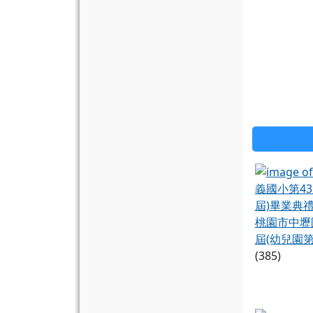
桃園市中壢
屆(幼兒園第
(385)