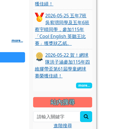
獲佳績！
2026-05-25 五年7班
吳宥瑨同學及五年6班
蔡宇晴同學，參加115年
「Cool English 英聽王比
more...
賽」獲獎狀乙紙。
2026-05-22 賀！網球
隊洪子涵參加115年四
維膠帶盃第61屆學童網球
畢業典禮
藝表演(2026)
賽榮獲佳績！
more...
日合唱團表演
站內搜尋
search
進階搜尋