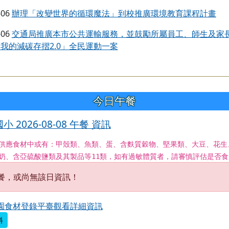
-06
辦理「改變世界的循環魔法」到校推廣環境教育課程計畫
-06
交通局推廣本市公共運輸服務，並鼓勵所屬員工、師生及家
我的減碳存摺2.0」全民運動一案
今日午餐
小 2026-08-08 午餐 資訊
供應食材中或有：甲殼類、魚類、蛋、含麩質穀物、堅果類、大豆、花生
奶、含亞硫酸鹽類及其製品等11類，如有過敏體質者，請審慎評估是否食
餐，或尚無該日資訊！
園食材登錄平臺觀看詳細資訊
料