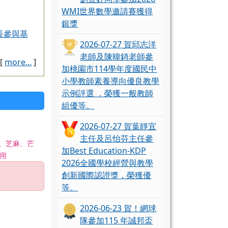
WMI世界數學邀請賽獲得
銀獎
長參與基
2026-07-27 賀邱志洋
老師及陳暐錡老師參
[
more...
]
加桃園市114學年度國民中
小學教師素養導向優良教學
示例評選 ，榮獲一般教師
組優等。
2026-07-27 賀葉靜宜
主任及呂怡芬主任參
、芝麻、芒
加Best Education-KDP
用
2026全國學校經營與教學
創新國際認證獎，榮獲優
等。
2026-06-23 賀！網球
隊參加115 年誠邦盃