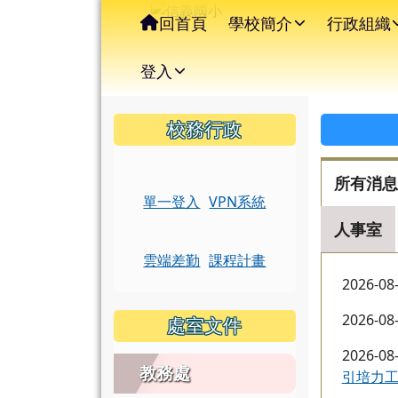
信義國小
導覽列
跳至主內容區
回首頁
學校簡介
行政組織
登入
頁尾區域
左邊區域內容
上中
校務行政
所有消息
單一登入
VPN系統
人事室
雲端差勤
課程計畫
2026-08
2026-08
處室文件
2026-08
教務處
引培力