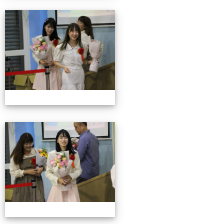
信義國小第41屆畢業典禮(下)
信義國小第41屆畢業典禮(下)