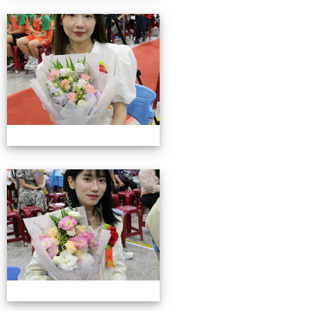
信義國小第41屆畢業典禮(下)
信義國小第41屆畢業典禮(下)