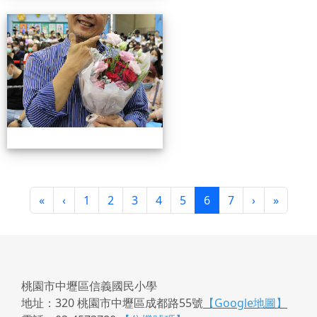
信義國小第41屆畢業典禮(下)
第一頁
上一頁
(目前頁次)
下一頁
最後頁
«
‹
1
2
3
4
5
6
7
›
»
桃園市中壢區信義國民小學
地址：320 桃園市中壢區成都路55號
【Google地圖】