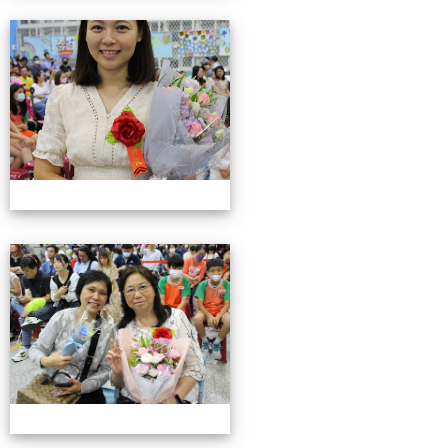
信義國小第41屆畢業典禮(下)
信義國小第41屆畢業典禮(下)