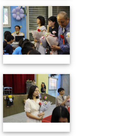
信義國小第41屆畢業典禮(下)
信義國小第41屆畢業典禮(下)