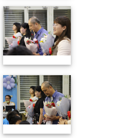
信義國小第41屆畢業典禮(下)
信義國小第41屆畢業典禮(下)