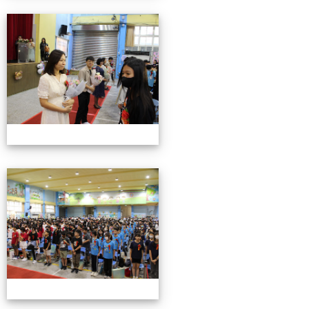
信義國小第41屆畢業典禮(下)
信義國小第41屆畢業典禮(下)