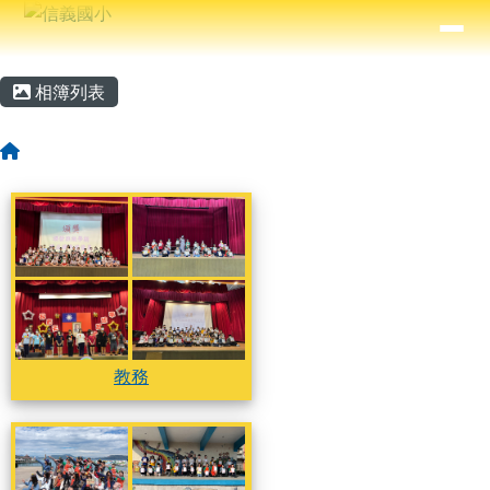
信義國小
導覽列
跳至主內容區
⏸
主內容區域
頁尾區域
相簿列表
回首頁
相簿列表
教務
教務
教務
教務
教務
學務
學務