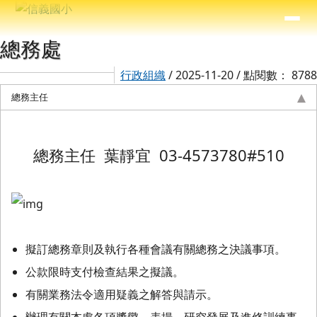
信義國小
導覽列
跳至主內容區
⏸
主內容區域
頁尾區域
總務處
行政組織
/ 2025-11-20 / 點閱數： 8788
總務主任
總務主任 葉靜宜 03-4573780#510
擬訂總務章則及執行各種會議有關總務之決議事項。
公款限時支付檢查結果之擬議。
有關業務法令適用疑義之解答與請示。
辦理有關本處各項獎懲、表揚、研究發展及進修訓練事