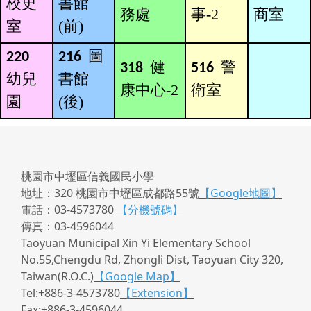
校史
書館
務處
事-2
商室
室
(前)
圖
220
216
健
警
318
516
幼兒
書館
empty
康中心-2
衛室
園
(後)
桃園市中壢區信義國民小學
地址：320 桃園市中壢區成都路55號
【Google地圖】
電話：03-4573780
【分機號碼】
傳真：03-4596044
Taoyuan Municipal Xin Yi Elementary School
No.55,Chengdu Rd, Zhongli Dist, Taoyuan City 320,
Taiwan(R.O.C.)
【Google Map】
Tel:+886-3-4573780
【Extension】
Fax:+886-3-4596044