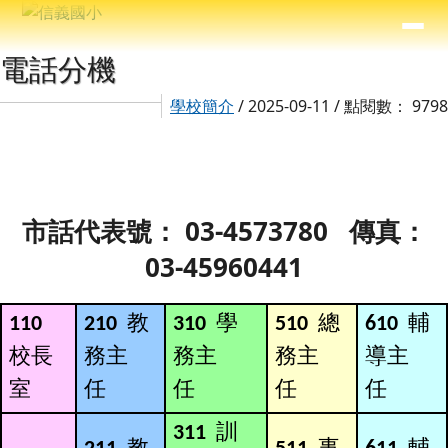
信義國小
導覽列
跳至主內容區
⏸
主內容區域
頁尾區域
電話分機
學校簡介
/ 2025-09-11 / 點閱數： 9798
市話代表號： 03-4573780 傳真：
03-45960441
教
學
總
輔
110
210
310
510
610
校長
務主
務主
務主
導主
室
任
任
任
任
訓
311
教
事
輔