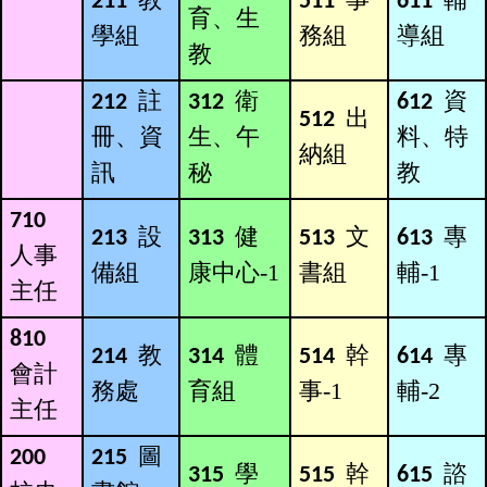
211
511
611
育、生
學組
務組
導組
教
註
衛
資
212
312
612
出
512
冊、資
生、午
料、特
empty head
納組
訊
秘
教
710
設
健
文
專
213
313
513
613
人事
備組
康中心-1
書組
輔-1
主任
810
教
體
幹
專
214
314
514
614
會計
務處
育組
事-1
輔-2
主任
圖
200
215
學
幹
諮
315
515
615