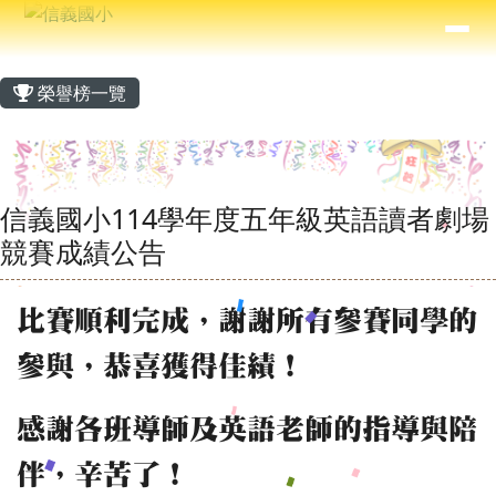
信義國小
導覽列
跳至主內容區
⏸
主內容區域
頁尾區域
榮譽榜一覽
信義國小114學年度五年級英語讀者劇場
競賽成績公告
比賽順利完成，謝謝所有參賽同學的
參與，恭喜獲得佳績！
感謝各班導師及英語老師的指導與陪
伴，辛苦了！