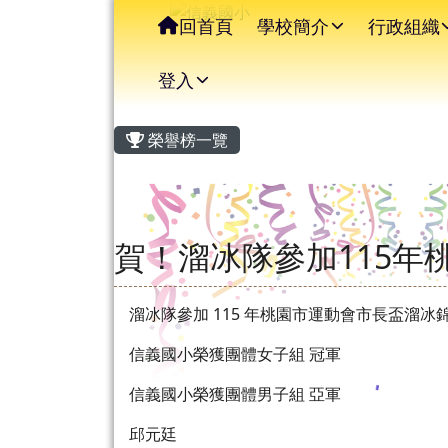
信義國小
導覽列
跳至主內容區
回首頁
學校簡介
行政組織
登入
主內容區域
頁尾區域
榮譽榜一覽
賀！溜冰隊參加115
溜冰隊參加 115 年桃園市運動會市長盃溜冰
信義國小榮獲團體女子組 冠軍
信義國小榮獲團體男子組 亞軍
邱元廷