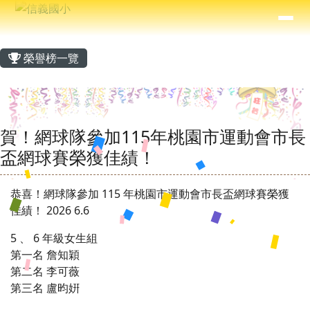
信義國小
導覽列
跳至主內容區
⏸
主內容區域
頁尾區域
榮譽榜一覽
賀！網球隊參加115年桃園市運動會市長
盃網球賽榮獲佳績！
恭喜！網球隊參加 115 年桃園市運動會市長盃網球賽榮獲
佳績！ 2026 6.6
5 、 6 年級女生組
第一名 詹知穎
第二名 李可薇
第三名 盧昀姸