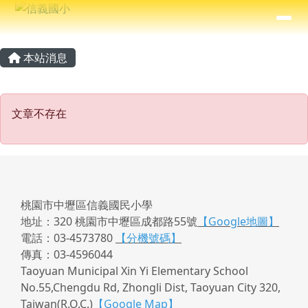
信義國小
導覽列
跳至主內容區
⏸
主內容區域
頁尾區域
本站消息
文章不存在
文章不存在
桃園市中壢區信義國民小學
地址：320 桃園市中壢區成都路55號
【Google地圖】
電話：03-4573780
【分機號碼】
傳真：03-4596044
Taoyuan Municipal Xin Yi Elementary School
No.55,Chengdu Rd, Zhongli Dist, Taoyuan City 320,
Taiwan(R.O.C.)
【Google Map】