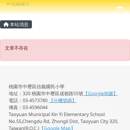
信義國小
導覽列
跳至主內容區
⏸
主內容區域
頁尾區域
本站消息
文章不存在
文章不存在
桃園市中壢區信義國民小學
地址：320 桃園市中壢區成都路55號
【Google地圖】
電話：03-4573780
【分機號碼】
傳真：03-4596044
Taoyuan Municipal Xin Yi Elementary School
No.55,Chengdu Rd, Zhongli Dist, Taoyuan City 320,
Taiwan(R.O.C.)
【Google Map】