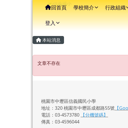
信義國小
導覽列
跳至主內容區
回首頁
學校簡介
行政組織
登入
主內容區域
頁尾區域
本站消息
文章不存在
文章不存在
桃園市中壢區信義國民小學
地址：320 桃園市中壢區成都路55號
【Go
電話：03-4573780
【分機號碼】
傳真：03-4596044