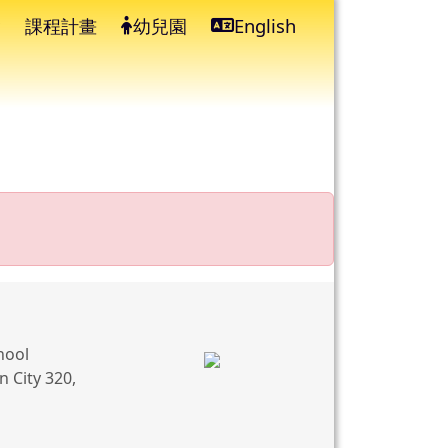
課程計畫
幼兒園
English
⏸
hool
 City 320,