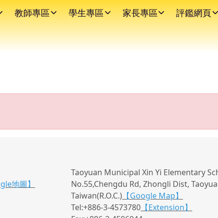
教師專區
學生專區
家長專區
評鑑網頁
Taoyuan Municipal Xin Yi Elementary Sc
ogle地圖】
No.55,Chengdu Rd, Zhongli Dist, Taoyuan
Taiwan(R.O.C.)
【Google Map】
Tel:+886-3-4573780
【Extension】