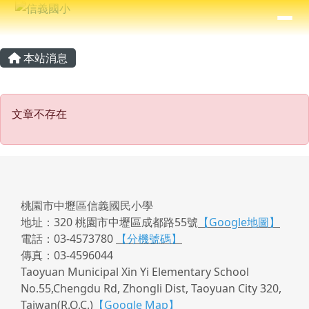
信義國小
導覽列
跳至主內容區
⏸
主內容區域
頁尾區域
本站消息
文章不存在
文章不存在
桃園市中壢區信義國民小學
地址：320 桃園市中壢區成都路55號
【Google地圖】
電話：03-4573780
【分機號碼】
傳真：03-4596044
Taoyuan Municipal Xin Yi Elementary School
No.55,Chengdu Rd, Zhongli Dist, Taoyuan City 320,
Taiwan(R.O.C.)
【Google Map】