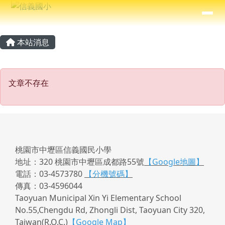
信義國小
導覽列
跳至主內容區
⏸
主內容區域
頁尾區域
本站消息
文章不存在
文章不存在
桃園市中壢區信義國民小學
地址：320 桃園市中壢區成都路55號
【Google地圖】
電話：03-4573780
【分機號碼】
傳真：03-4596044
Taoyuan Municipal Xin Yi Elementary School
No.55,Chengdu Rd, Zhongli Dist, Taoyuan City 320,
Taiwan(R.O.C.)
【Google Map】