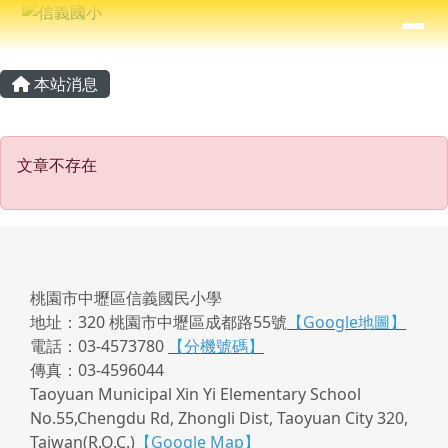
信義國小
導覽列
跳至主內容區
⏸
主內容區域
頁尾區域
本站消息
文章不存在
文章不存在
桃園市中壢區信義國民小學
地址：320 桃園市中壢區成都路55號
【Google地圖】
電話：03-4573780
【分機號碼】
傳真：03-4596044
Taoyuan Municipal Xin Yi Elementary School
No.55,Chengdu Rd, Zhongli Dist, Taoyuan City 320,
Taiwan(R.O.C.)
【Google Map】