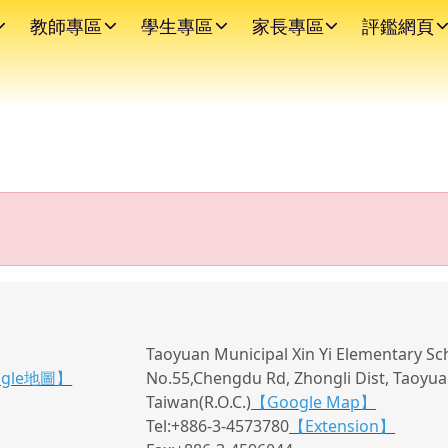
教師專區
學生專區
家長專區
評鑑網頁
Taoyuan Municipal Xin Yi Elementary Sc
ogle地圖】
No.55,Chengdu Rd, Zhongli Dist, Taoyuan
Taiwan(R.O.C.)
【Google Map】
Tel:+886-3-4573780
【Extension】