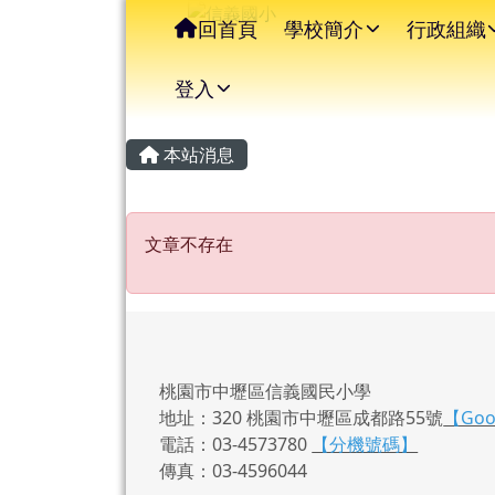
信義國小
導覽列
跳至主內容區
回首頁
學校簡介
行政組織
登入
主內容區域
頁尾區域
本站消息
文章不存在
文章不存在
桃園市中壢區信義國民小學
地址：320 桃園市中壢區成都路55號
【Go
電話：03-4573780
【分機號碼】
傳真：03-4596044