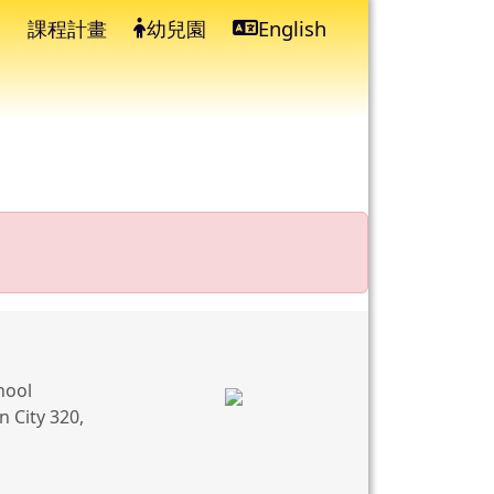
課程計畫
幼兒園
English
⏸
hool
 City 320,