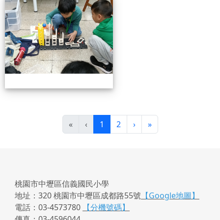
小小機關工程師育樂營
(目前頁次)
下一頁
最後頁
«
‹
1
2
›
»
桃園市中壢區信義國民小學
地址：320 桃園市中壢區成都路55號
【Google地圖】
電話：03-4573780
【分機號碼】
傳真：03-4596044