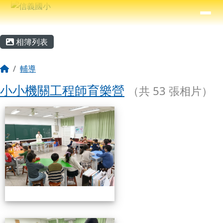
信義國小
導覽列
跳至主內容區
⏸
主內容區域
頁尾區域
相簿列表
回首頁
輔導
小小機關工程師育樂營
（共 53 張相片）
相簿列表
小小機關工程師育樂營