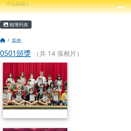
信義國小
導覽列
跳至主內容區
⏸
主內容區域
頁尾區域
相簿列表
回首頁
其他
0501頒獎
（共 14 張相片）
相簿列表
0501頒獎