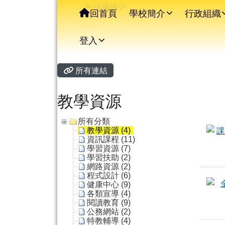
信義國小
導覽列
跳至主內容區
回首頁
學校簡介
行政組織
登入
主內容區域
頁尾區域
所有連結
教學資源
所有分類
教學資源 (4)
資訊課程 (11)
學習資源 (7)
學習扶助 (2)
網路資源 (2)
程式設計 (6)
健康中心 (9)
各類宣導 (4)
閱讀教育 (9)
公務網站 (2)
特教輔導 (4)