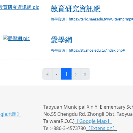
教育研究資訊網
教育研究資訊網
教學資源
|
https://teric.naer.edu.tw/wSite/mp?mp=
愛學網
愛學網
教學資源
|
https://stv.moe.edu.tw/index.php#
(目前頁次)
«
‹
1
›
»
Taoyuan Municipal Xin Yi Elementary Sc
ogle地圖】
No.55,Chengdu Rd, Zhongli Dist, Taoyuan
Taiwan(R.O.C.)
【Google Map】
Tel:+886-3-4573780
【Extension】