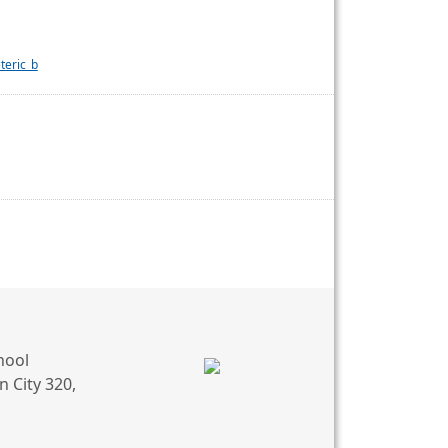
teric_b
hool
 City 320,