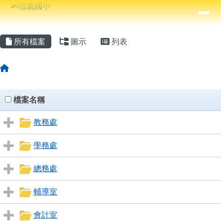
信義國小
導覽列
跳至主內容區
⏸
主內容區域
頁尾區域
所有檔案
圖示
列表
回首頁
Files List
clickAll
檔案名稱
教務處
學務處
總務處
輔導室
會計室