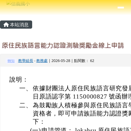
信義國小
導覽列
跳至主內容區
⏸
主內容區域
頁尾區域
本站消息
原住民族語言能力認證測驗獎勵金線上申請
教學組長
-
教務處
| 2026-05-28 | 點閱數： 62
轉知
說明：
一、
依據財團法人原住民族語言研究發展基金會
日原語認字第 1150000827 號函
二、
為鼓勵族人積極參與原住民族語言
資格者，即可申請族語能力認證獎
下：
(一)
申請管道： lokahsu 原住民族