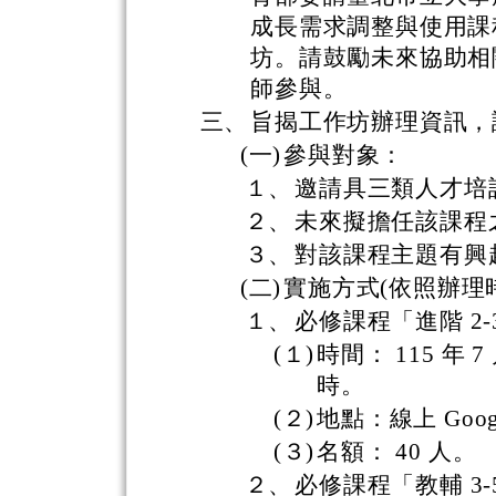
成長需求調整與使用課
坊。請鼓勵未來協助相
師參與。
三、
旨揭工作坊辦理資訊，
(一)
參與對象：
１、
邀請具三類人才培
２、
未來擬擔任該課程
３、
對該課程主題有興
(二)
實施方式(依照辦理
１、
必修課程「進階 2
(１)
時間： 115 年 7
時。
(２)
地點：線上 Googl
(３)
名額： 40 人。
２、
必修課程「教輔 3