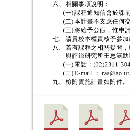
六、
相關事項說明：
(一)
課程通知信會於課
(二)
本計畫不支應任何
(三)
將給予公假，惟申
七、
請貴校本權責核予參加
八、
若有課程之相關疑問，
與評鑑研究所王思涵助
(一)
電話：(02)2311-304
(二)
E-mail ： ras@go.ut
九、
檢附實施計畫如附件。