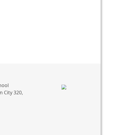
hool
 City 320,