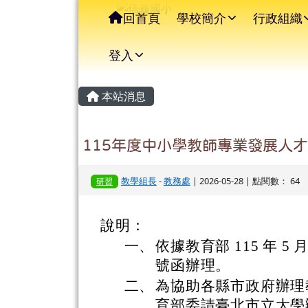
信義國小
導覽列
跳至主內容區
回首頁
學校簡介
行政組織
登入
主內容區域
頁尾區域
本站消息
115年度中小學教師專業發展人
教學組長
-
教務處
| 2026-05-28 | 點閱數： 64
研習
說明：
一、
依據教育部 115 年 5 月
號函辦理。
二、
為協助各縣市政府辦理
育部委請臺北市立大學