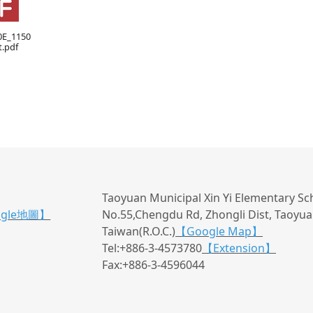
0E_1150
t.pdf
Taoyuan Municipal Xin Yi Elementary Sc
ogle地圖】
No.55,Chengdu Rd, Zhongli Dist, Taoyuan
Taiwan(R.O.C.)
【Google Map】
Tel:+886-3-4573780
【Extension】
Fax:+886-3-4596044