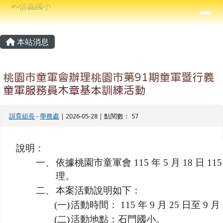
信義國小
導覽列
跳至主內容區
⏸
主內容區域
頁尾區域
本站消息
桃園市童軍會辦理桃園市第91期童軍暨行義
童軍服務員木章基本訓練活動
訓育組長
-
學務處
| 2026-05-28 | 點閱數： 57
說明：
一、
依據桃園市童軍會 115 年 5 月 18 日 11
理。
二、
本案活動說明如下：
(一)
活動時間： 115 年 9 月 25 日至 9
(二)
活動地點：石門國小。