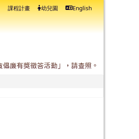
課程計畫
幼兒園
English
⏸
y）反貪倡廉有獎徵答活動」，請查照。