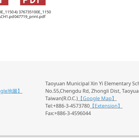
0E_1150
4) 376735100E_1150
ACH1.pd
047719_print.pdf
Taoyuan Municipal Xin Yi Elementary Sc
ogle地圖】
No.55,Chengdu Rd, Zhongli Dist, Taoyuan
Taiwan(R.O.C.)
【Google Map】
Tel:+886-3-4573780
【Extension】
Fax:+886-3-4596044