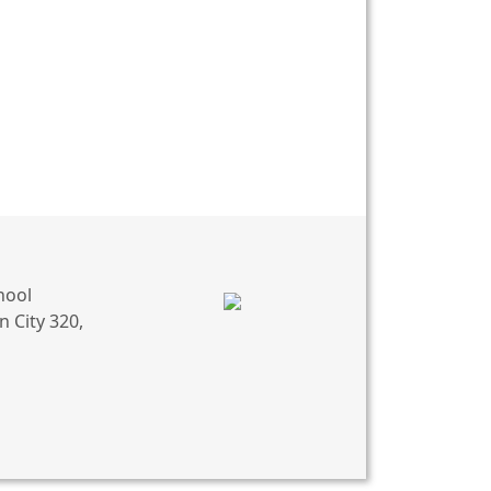
hool
 City 320,