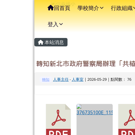
信義國小
導覽列
跳至主內容區
回首頁
學校簡介
行政組織
登入
主內容區域
頁尾區域
本站消息
轉知新北市政府警察局辦理「共植三一廉
人事主任
-
人事室
| 2026-05-29 | 點閱數： 76
轉知