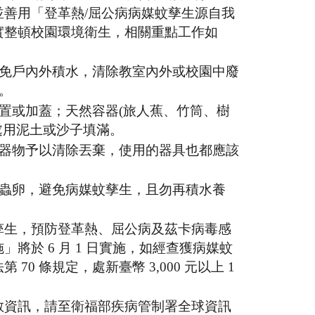
並善用「登革熱/屈公病病媒蚊孳生源自我
實整頓校園環境衛生，相關重點工作如
免戶內外積水，清除教室內外或校園中廢
。
置或加蓋；天然容器(旅人蕉、竹筒、樹
處用泥土或沙子填滿。
器物予以清除丟棄，使用的器具也都應該
蟲卵，避免病媒蚊孳生，且勿再積水養
孳生，預防登革熱、屈公病及茲卡病毒感
將於 6 月 1 日實施，如經查獲病媒蚊
70 條規定，處新臺幣 3,000 元以上 1
教資訊，請至衛福部疾病管制署全球資訊