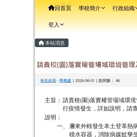
信義國小
導覽列
跳至主內容區
回首頁
學校簡介
行政組織
登入
主內容區域
頁尾區域
本站消息
請貴校(園)落實權管場域環境管
衛生組長
-
學務處
| 2026-06-01 | 點閱數： 46
主旨：
請貴校(園)落實權管場域環
行疫情發生，詳如說明，請
說明：
一、
邇來外轄發生本土登革熱
積水容器，消除病媒蚊孳