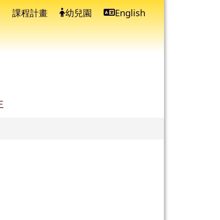
課程計畫
幼兒園
English
⏸
生