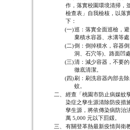
作，落實校園環境清掃，
檢查表」自我檢核，以落
下：
(一)
巡：落實全面巡檢，避
棄積水容器、水溝等處
(二)
倒：倒掉積水，容器倒
洞、石穴等)、路面凹
(三)
清：減少容器，不要的
徹底清潔。
(四)
刷：刷洗容器內部去除
蚊。
二、
經查「桃園市防止病媒蚊
染症之孳生源清除防疫措施」
孳生源，將依傳染病防治法第 
萬 5,000 元以下罰鍰。
三、
有關登革熱最新疫情與衛