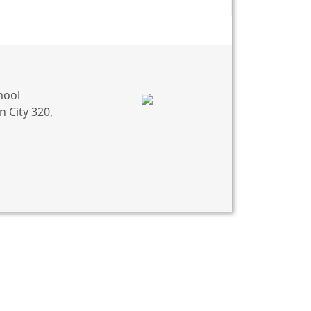
hool
 City 320,