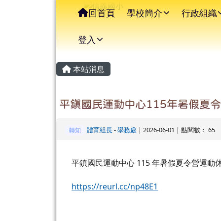
信義國小
導覽列
跳至主內容區
回首頁
學校簡介
行政組織
登入
主內容區域
頁尾區域
本站消息
平鎮國民運動中心115年暑假夏
體育組長
-
學務處
| 2026-06-01 | 點閱數： 65
轉知
平鎮國民運動中心 115 年暑假夏令營運動
https://reurl.cc/np48E1