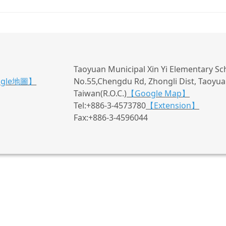
Taoyuan Municipal Xin Yi Elementary Sc
ogle地圖】
No.55,Chengdu Rd, Zhongli Dist, Taoyuan
Taiwan(R.O.C.)
【Google Map】
Tel:+886-3-4573780
【Extension】
Fax:+886-3-4596044