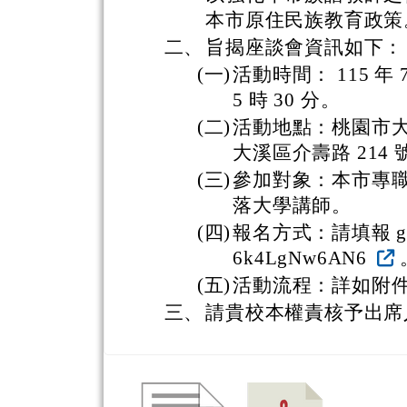
本市原住民族教育政策
二、
旨揭座談會資訊如下：
(一)
活動時間： 115 年 7
5 時 30 分。
(二)
活動地點：桃園市
大溪區介壽路 214 
(三)
參加對象：本市專
落大學講師。
(四)
報名方式：請填報 google
6k4LgNw6AN6
(五)
活動流程：詳如附
三、
請貴校本權責核予出席