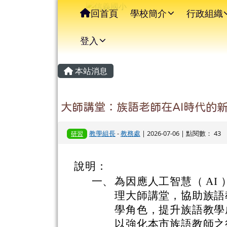
信義國小
導覽列
跳至主內容區
回首頁
學校簡介
行政組織
登入
主內容區域
頁尾區域
本站消息
大師講堂：族語老師在AI時代的
教學組長
-
教務處
| 2026-07-06 | 點閱數： 43
研習
說明：
一、
為因應人工智慧（ AI
理大師講堂，協助族語
學角色，提升族語教學
以強化本市族語教師之