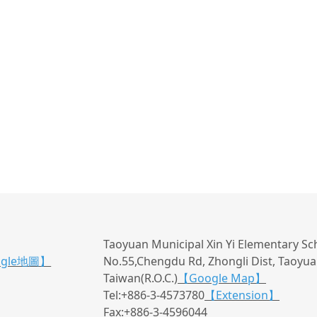
Taoyuan Municipal Xin Yi Elementary Sc
ogle地圖】
No.55,Chengdu Rd, Zhongli Dist, Taoyuan
Taiwan(R.O.C.)
【Google Map】
Tel:+886-3-4573780
【Extension】
Fax:+886-3-4596044