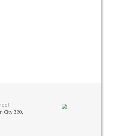
hool
 City 320,