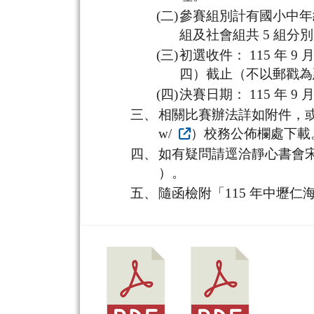
(二)
參賽組別計有國小中年
組及社會組共 5 組
(三)
初選收件： 115 年 9 
四）截止（不以郵戳為
(四)
決賽日期： 115 年 9 
三、
相關比賽辦法詳如附件，或逕自本校校網
w/
）校務公佈欄處下載
四、
如有疑問請逕洽靜心書會宋老
）。
五、
隨函檢附「115 年中壢仁