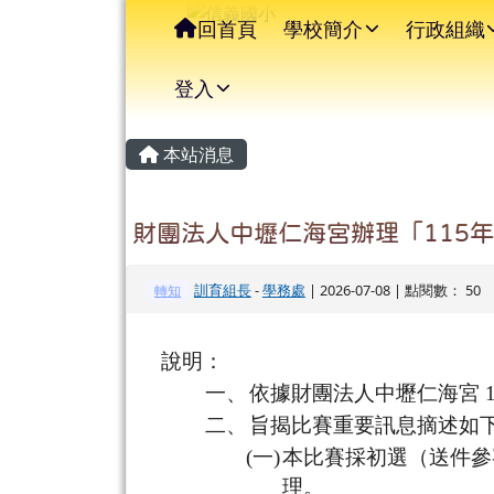
信義國小
導覽列
跳至主內容區
回首頁
學校簡介
行政組織
登入
主內容區域
頁尾區域
本站消息
財團法人中壢仁海宮辦理「115
訓育組長
-
學務處
| 2026-07-08 | 點閱數： 50
轉知
說明：
一、
依據財團法人中壢仁海宮 1
二、
旨揭比賽重要訊息摘述如下
(一)
本比賽採初選（送件參
理。