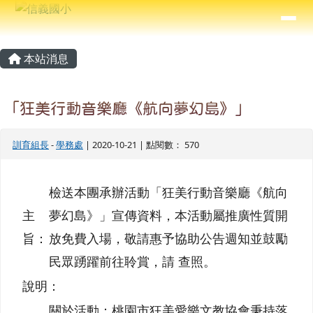
信義國小
導覽列
跳至主內容區
⏸
主內容區域
頁尾區域
本站消息
「狂美行動音樂廳《航向夢幻島》」
訓育組長
-
學務處
| 2020-10-21 | 點閱數： 570
檢送本團承辦活動「狂美行動音樂廳《航向
主
夢幻島》」宣傳資料，本活動屬推廣性質開
旨：
放免費入場，敬請惠予協助公告週知並鼓勵
民眾踴躍前往聆賞，請 查照。
說明：
關於活動：桃園市狂美愛樂文教協會秉持落