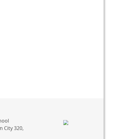
hool
 City 320,