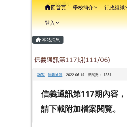
信義國小
導覽列
跳至主內容區
回首頁
學校簡介
行政組織
登入
主內容區域
頁尾區域
本站消息
信義通訊第117期(111/06)
訪客
-
信義通訊
| 2022-06-14 | 點閱數： 1351
117
信義通訊第
期內容，
請下載附加檔案閱
覽。