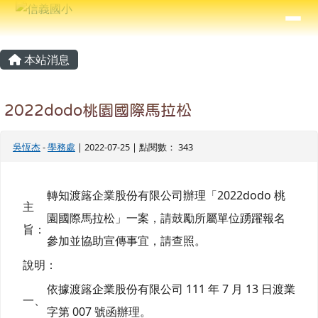
信義國小
導覽列
跳至主內容區
⏸
主內容區域
頁尾區域
本站消息
2022dodo桃園國際馬拉松
吳恆杰
-
學務處
| 2022-07-25 | 點閱數： 343
轉知渡簬企業股份有限公司辦理「2022dodo 桃
主
園國際馬拉松」一案，請鼓勵所屬單位踴躍報名
旨：
參加並協助宣傳事宜，請查照。
說明：
依據渡簬企業股份有限公司 111 年 7 月 13 日渡業
一、
字第 007 號函辦理。