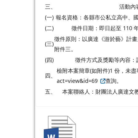
三、
活動內
(一)
報名資格：各縣市公私立高中、國
(二)
徵件日期：即日起至 110 年 
徵件原則：以廣達《游於藝》計畫
(三)
附件三。
(四)
徵件方式及獎勵等內容：
檢附本案簡章(如附件)1 份，未盡事宜請至
四、
act=view&id=69
查詢。
五、
本案聯絡人：財團法人廣達文教基金會