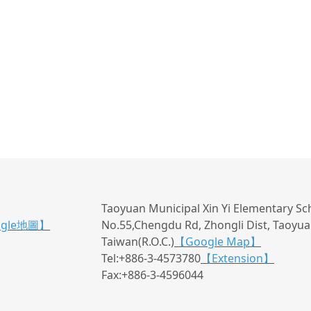
Taoyuan Municipal Xin Yi Elementary Sc
ogle地圖】
No.55,Chengdu Rd, Zhongli Dist, Taoyuan
Taiwan(R.O.C.)
【Google Map】
Tel:+886-3-4573780
【Extension】
Fax:+886-3-4596044