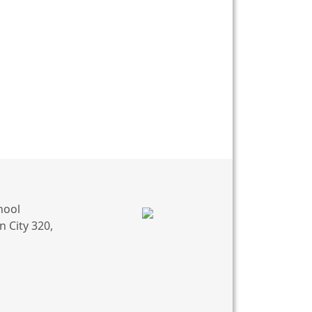
hool
 City 320,