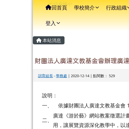
信義國小
導覽列
跳至主內容區
回首頁
學校簡介
行政組織
登入
主內容區域
頁尾區域
本站消息
財團法人廣達文教基金會辦理廣
訓育組長
-
學務處
| 2020-12-14 | 點閱數： 529
說明：
一、
依據財團法人廣達文教基金會 109 
廣達《游於藝》網站教案徵選計
二、
用，讓展覽資源深化教學中，以