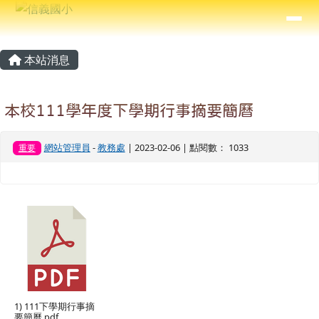
信義國小
導覽列
跳至主內容區
⏸
主內容區域
頁尾區域
本站消息
本校111學年度下學期行事摘要簡曆
網站管理員
-
教務處
| 2023-02-06 | 點閱數： 1033
重要
1) 111下學期行事摘
要簡曆.pdf