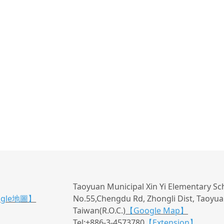
Taoyuan Municipal Xin Yi Elementary Sc
ogle地圖】
No.55,Chengdu Rd, Zhongli Dist, Taoyuan
Taiwan(R.O.C.)
【Google Map】
Tel:+886-3-4573780
【Extension】