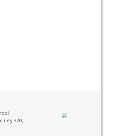
hool
 City 320,