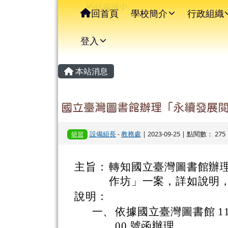
信義國小
導覽列
跳至主內容區
回首頁
學校簡介
行政組織
登入
主內容區域
頁尾區域
本站消息
國立臺灣圖書館辦理「永續發展
設備組長
-
教務處
| 2023-09-25 | 點閱數： 275
研習
主旨：
轉知國立臺灣圖書館辦
作坊」一案，詳如說明
說明：
一、
依據國立臺灣圖書館 112 
00 號函辦理。