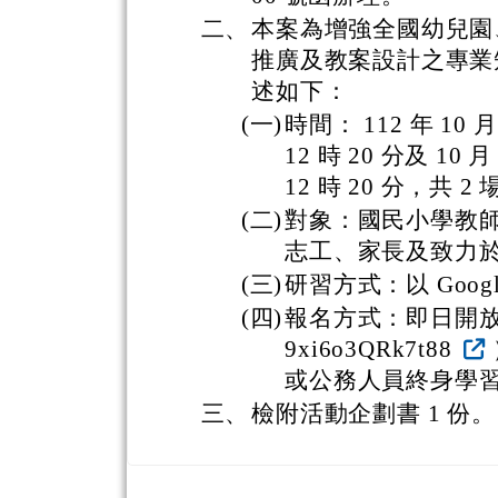
二、
本案為增強全國幼兒園
推廣及教案設計之專業
述如下：
(一)
時間： 112 年 10 
12 時 20 分及 10
12 時 20 分，共 2
(二)
對象：國民小學教
志工、家長及致力
(三)
研習方式：以 Googl
(四)
報名方式：即日開放報名（網
9xi6o3QRk7t88
或公務人員終身學習
三、
檢附活動企劃書 1 份。