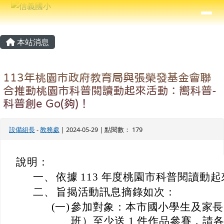
信義國小
導覽列
跳至主內容區
⏸
主內容區域
頁尾區域
本站消息
113年桃園市政府教育局與張榮發基金會聯
合推動桃園市科普閱讀動起來活動：嚮科普-
科普創e Go(夠)！
設備組長
-
教務處
| 2024-05-29 | 點閱數： 179
說明：
一、
依據 113 年度桃園市科普閱讀動
二、
旨揭活動訊息摘錄如次：
(一)
參加對象：本市國小學生及家長。 
班）至少送 1 件作品參賽，請