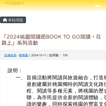
信義國小
導覽列
跳至主內容區
⏸
主內容區域
頁尾區域
本站消息
「2024桃園閱讀節BOOK TO GO閱讀，在
路上」系列活動
設備組長
-
教務處
| 2024-10-11 | 點閱數： 159
說明：
一、
旨揭活動將閱讀與旅遊融合，打造
過創建屬於桃園獨特的閱讀文化路
程、閱讀等多種元素，將桃園的歷
聯，為市民提供全新的閱讀體驗，
讀的樂趣，同時探索桃園的豐富文