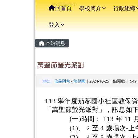
信義國小
導覽列
跳至主內容區
回首頁
學校簡介
行政組織
登入
主內容區域
頁尾區域
本站消息
萬聖節螢光派對
信義附幼
-
幼兒園
| 2024-10-25 | 點閱數： 549
轉知
113 學年度茄苳國小社區教保
「萬聖節螢光派對」，訊息如
(一)時間： 113 年 11 
(1)、 2 至 4 歲場次-上午
(2)、 4 至 6 歲場次 -上午