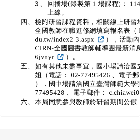
３、
回播場(錄製第 1 場課程)： 114 
上線。
四、
檢附研習課程資料，相關線上研習
全國教師在職進修網填寫報名表（ https:/
du.tw/index2-3.aspx
），活動內
CIRN-全國圖書教師輔導團最新消息頁面（ h
6jvnyr
）。
五、
如有其他未盡事宜，國小場請洽國
姐（電話： 02-77495426 、電子郵件：
），國中場請洽國立臺灣師範大學張
77495428 、電子郵件： c.chiawei0
六、
本局同意參與教師於研習期間公假