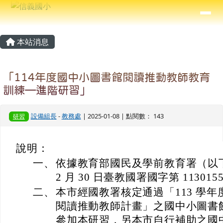
信義國小
導覽列
跳至主內容區
⏸
主內容區域
頁尾區域
本站消息
「114年度國中小圖書館閱讀推動教師教育
訓練—進階研習」
設備組長
-
教務處
| 2025-01-08 | 點閱數： 143
研習
說明：
一、
依據教育部國民及學前教育署（以下簡
2 月 30 日臺教國署國字第 113015
二、
本市經國教署核定通過「113 學
閱讀推動教師計畫」之國中小圖書
參加本研習，另本市自行補助之國